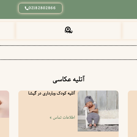
02182802866
شهرها
آتلیه عکاسی
آتلیه کودک وبارداری در گیشا
اطلاعات تماس »