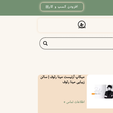
افزودن کسب و کار
پروفایل
میکاپ آرتیست مینا رئوف | سالن
زیبایی مینا رئوف
اطلاعات تماس »