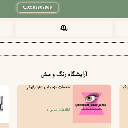
02182802866
شهرها
آرایشگاه رنگ و مش
زگو
خدمات مژه و ابرو زهرا پازوکی
اطلاعات تماس »