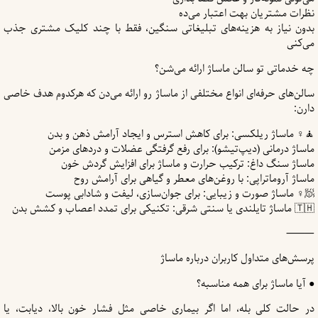
نظرات مشتریان بهت اعتبار می‌ده
بدون نیاز به هزینه‌های تبلیغاتی سنگین، فقط با چند کلیک مشتری جذب
می‌کنی
چه خدماتی تو سالن ماساژ ارائه می‌شن؟
سالن‌های حرفه‌ای انواع مختلفی از ماساژ رو ارائه می‌دن که هرکدوم هدف خاصی
دارن:
🧘♀ ماساژ ریلکسی: برای کاهش استرس و ایجاد آرامش ذهن و بدن
ماساژ درمانی (دیپ‌تیشو): برای رفع گرفتگی عضلات و دردهای مزمن
ماساژ سنگ داغ: ترکیب حرارت و ماساژ برای افزایش گردش خون
ماساژ آروماتراپی: با روغن‌های معطر و گیاهی برای آرامش روح
🧖♀ ماساژ صورت و زیبایی: برای جوان‌سازی، لیفت و شادابی پوست
🇹🇭 ماساژ تایلندی یا سنتی شرقی: تکنیکی‌ برای تمدد اعصاب و کشش بدن
⸻
پرسش‌های متداول کاربران درباره ماساژ
● آیا ماساژ برای همه مناسبه؟
در حالت کلی بله، اما اگر بیماری خاصی مثل فشار خون بالا، دیابت، یا