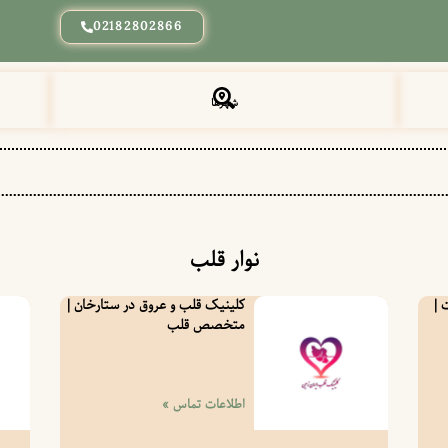
02182802866
شهرها
نوار قلب
 |
کلینیک قلب و عروق در ستارخان |
متخصص قلب
اطلاعات تماس »