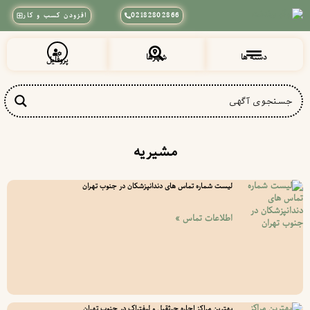
02182802866
افزودن کسب و کار
دسته ها
شهرها
پروفایل
زیبایی و آرایشی
پزشکی و سلامت
خراسان رضوی
شهرقدس (قلعه حسن خان)
مشیریه
لیست شماره تماس های دندانپزشکان در جنوب تهران
اطلاعات تماس »
بهترین مراکز اجاره جرثقیل و لیفتراک در جنوب تهران