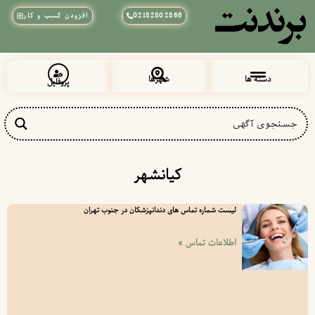
02182802866
افزودن کسب و کار
دسته ها
شهرها
پروفایل
زیبایی و آرایشی
پزشکی و سلامت
خراسان رضوی
شهرقدس (قلعه حسن خان)
کیانشهر
لیست شماره تماس های دندانپزشکان در جنوب تهران
اطلاعات تماس »