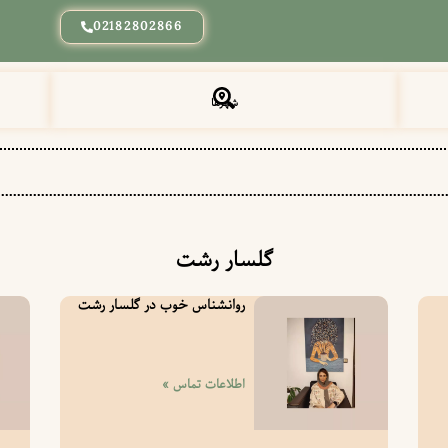
02182802866
شهرها
گلسار رشت
روانشناس خوب در گلسار رشت
اطلاعات تماس »