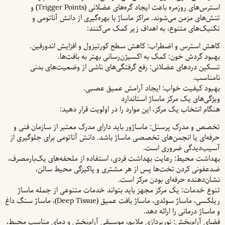
استرس‌های روزمره باعث ایجاد گره‌های عضلانی (Trigger Points) و
تنش‌های مزمن می‌شوند. مراکز ماساژ با بهره‌گیری از دانش آناتومی و
تکنیک‌های متنوع، به اهداف زیر کمک می‌کنند:
کاهش استرس و اضطراب: کاهش سطح کورتیزول و افزایش اندورفین.
بهبود گردش خون: کمک به اکسیژن‌رسانی بهتر به بافت‌ها.
تسکین دردهای عضلانی: رفع گرفتگی‌های ناشی از وضعیت‌های بدنی
نامناسب.
بهبود کیفیت خواب: ایجاد آرامش عمیق عصبی.
ویژگی‌های یک مرکز ماساژ استاندارد
هنگام انتخاب یک مرکز، این موارد را در اولویت قرار دهید:
تخصص و مدرک پرسنل: ماساژور باید دارای مدرک معتبر از سازمان فنی و
حرفه‌ای یا انجمن‌های تخصصی ماساژ باشد. دانش آناتومی برای جلوگیری از
آسیب‌دیدگی ضروری است.
بهداشت محیط: رعایت بهداشت فردی، استفاده از ملحفه‌های یک‌بارمصرف،
ضدعفونی کردن تخت‌ها پس از هر مشتری و پاکیزگی محیط سالن،
نشان‌دهنده حرفه‌ای بودن مرکز است.
تنوع خدمات: یک مرکز مجهز باید بتواند خدمات متنوعی از جمله ماساژ
ریلکسی، ماساژ سوئدی، ماساژ بافت عمیق (Deep Tissue)، ماساژ سنگ داغ
و ماساژ درمانی را ارائه دهد.
فضای آرام‌بخش: نورپردازی ملایم، موسیقی آرام‌بخش و دمای مناسب محیط،