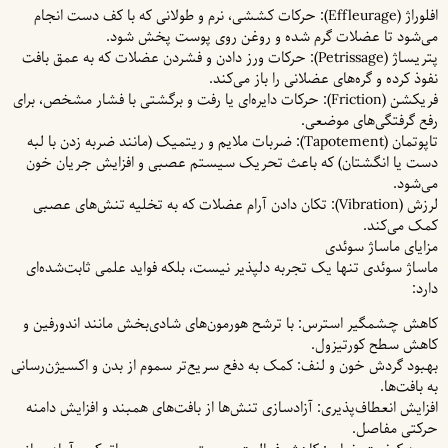
افلوراژ (Effleurage): حرکات کششی، نرم و طولانی که با کف دست انجام
می‌شود تا عضلات گرم شده و روغن روی پوست پخش شود.
پتریساژ (Petrissage): حرکات ورز دادن و فشردن عضلات که به عمق بافت
نفوذ کرده و گره‌های عضلانی را باز می‌کند.
فریکشن (Friction): حرکات دایره‌ای یا رفت و برگشتی با فشار مشخص، برای
رفع گرفتگی‌های موضعی.
تاپوتمان (Tapotement): ضربات ملایم و ریتمیک (مانند ضربه زدن با لبه
دست یا انگشتان) که باعث تحریک سیستم عصبی و افزایش جریان خون
می‌شود.
لرزش (Vibration): تکان دادن آرام عضلات که به تخلیه تنش‌های عصبی
کمک می‌کند.
مزایای ماساژ سوئدی
ماساژ سوئدی تنها یک تجربه دلپذیر نیست، بلکه فواید علمی ثابت‌شده‌ای
دارد:
کاهش چشمگیر استرس: با ترشح هورمون‌های شادی‌بخش مانند اندورفین و
کاهش سطح کورتیزول.
بهبود گردش خون و لنف: کمک به دفع سریع‌تر سموم از بدن و اکسیژن‌رسانی
به بافت‌ها.
افزایش انعطاف‌پذیری: آزادسازی تنش‌ها از بافت‌های همبند و افزایش دامنه
حرکتی مفاصل.