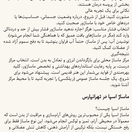
بخشی از پروسه درمان هستند.
نکاتی برای یک تجربه عالی
مشورت کنید: قبل از شروع، درباره وضعیت جسمانی، حساسیت‌ها یا
دردهای خاص خود با ماساژور صحبت کنید.
انتخاب فشار مناسب: هرگز اجازه ندهید ماساژور فشار بیش از حد و دردناکی
وارد کند (مگر در ماساژهای بافت عمیق که با هماهنگی شما انجام می‌شود).
نوشیدن آب: پس از ماساژ، حتماً آب فراوان بنوشید تا به دفع سموم آزاد شده
از عضلات کمک کنید.
نتیجه‌گیری
مرکز ماساژ محلی برای بازگرداندن انرژی و تعادل به بدن است. انتخاب مرکز
درست، بر پایه رعایت استانداردهای بهداشتی و تخصص ماساژور، کلید
بهره‌مندی از فواید بی‌شمار این هنر قدیمی است. پیشنهاد می‌شود برای
شروع، یک جلسه ماساژ عمومی (ریلکسی) را تجربه کنید تا با محیط مرکز
آشنا شوید.
ماساژ اسپا در تهرانپارس
ماساژ اسپا چیست؟
ماساژ اسپا یکی از محبوب‌ترین روش‌های آرام‌سازی و مراقبت از بدن است که
معمولاً در محیطی آرام، تمیز و لوکس انجام می‌شود. این نوع ماساژ فقط برای
رفع خستگی نیست، بلکه ترکیبی از آرامش ذهنی، کاهش تنش عضلانی و