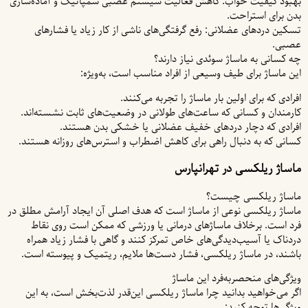
بهبود کیفیت خواب: کاهش فعالیت سیستم عصبی سمپاتیک و آماده‌سازی
بدن برای استراحت.
تسکین دردهای عضلانی: رفع گرفتگی‌های ناشی از کار زیاد یا فشارهای
عصبی.
چه کسانی به ماساژ سوئدی نیاز دارند؟
این ماساژ برای طیف وسیعی از افراد مناسب است، به‌ویژه:
افرادی که برای اولین بار ماساژ را تجربه می‌کنند.
کارمندان و کسانی که ساعت‌های طولانی در وضعیت‌های ثابت نشسته‌اند.
افرادی که دچار دردهای خفیف عضلانی یا خشکی بدن هستند.
کسانی که به دنبال راهی برای کاهش اضطراب و استرس‌های روزانه هستند.
ماساژ ریلکسی در تهرانپارس
ماساژ ریلکسی چیست؟
ماساژ ریلکسی نوعی از ماساژ است که هدف اصلی آن ایجاد آرامش مطلق در
فرد است. برخلاف ماساژهای درمانی یا ورزشی که ممکن است روی نقاط
دردناک یا آسیب‌دیدگی‌های خاص تمرکز کنند و گاهی با فشار زیاد همراه
باشند، در ماساژ ریلکسی، فشار دست‌ها ملایم، ریتمیک و پیوسته است.
ویژگی‌های منحصربه‌فرد این ماساژ
اگر می‌خواهید بدانید چرا ماساژ ریلکسی این‌قدر لذت‌بخش است، به این
ویژگی‌ها توجه کنید: