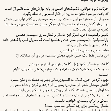
حرکات نرم و طولانی: تکنیک‌های اصلی بر پایه نوازش‌های بلند (افلوراژ) است
که باعث می‌شود ذهن به تدریج از افکار استرس‌زا فاصله بگیرد.
محیطی آرام‌بخش: در این ماساژ، نور ملایم، موسیقی بی‌کلام آرام، بوی خوش
روغن‌های گیاهی و دمای مناسب اتاق، همگی دست به دست هم می‌دهند تا
تجربه‌ای عمیق ایجاد کنند.
تغییر وضعیت ذهن: تمرکز این ماساژ بر فعال‌سازی سیستم عصبی
پاراسمپاتیک (سیستم استراحت و هضم) است که ضربان قلب را کاهش داده
و فشار خون را متعادل می‌کند.
فواید علمی و عملی ماساژ ریلکسی
این ماساژ فقط یک حس خوب موقتی نیست؛ مزایای آن عبارتند از:
کاهش چشمگیر کورتیزول: کاهش هورمون استرس در بدن.
بهبود کیفیت خواب: کمک به افرادی که دچار بی‌خوابی یا خواب ناآرام
هستند.
بهبود گردش خون: کمک به اکسیژن‌رسانی بهتر به عضلات و دفع سموم.
کاهش دردهای ناشی از استرس: بسیاری از دردهای گردن و شانه ناشی از
فشارهای عصبی هستند که با این روش به خوبی تسکین می‌یابند.
افزایش تمرکز: پس از یک ماساژ ریلکسی، ذهن شما شفاف‌تر شده و احساس
سبکی و انرژی بیشتری خواهید داشت.
ماساژ ریلکسی برای چه کسانی مناسب است؟