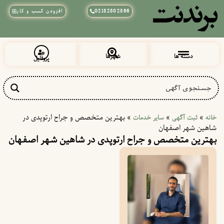
02182802866
افزودن کسب و کار
دسته ها
شهرها
پروفایل
زیبایی و آرایشی
پزشکی و سلامت
خراسان رضوی
شهرقدس (قلعه حسن خان)
»
»
»
بهترین متخصص و جراح ارتوپدی در
خانه
ثبت آگهی
سایر خدمات
شاهین شهر اصفهان
بهترین متخصص و جراح ارتوپدی در شاهین شهر اصفهان