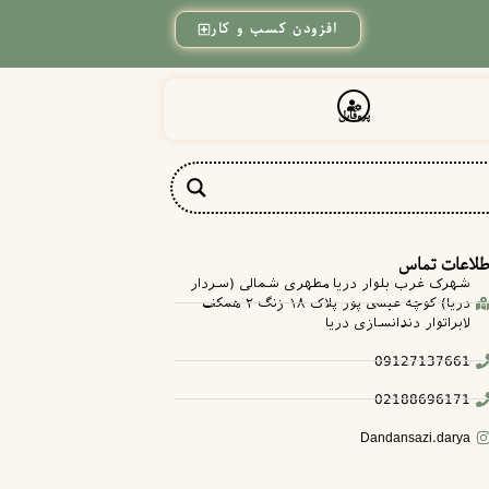
افزودن کسب و کار
پروفایل
طلاعات تماس
شهرک غرب بلوار دریا مطهری شمالی (سردار
دریا) کوچه عیسی پور پلاک ۱۸ زنگ ۲ همکف
لابراتوار دندانسازی دریا
09127137661
02188696171
Dandansazi.darya