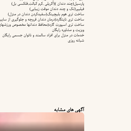
پارسیل(چند دندان )(آکریلی ,کرم کبالت,فلکسی بل)
فیلیپر(تک و چند دندان موقت زیبایی)
ساخت تری هوم بلیچینگ(سفیدکردن دندان در منزل)
ساخت تری نایتگارد(درمان دندان قروچه و جلوگیری از سایید
ساخت تری اسپورت گارد(محافظ دندانها مخصوص ورزشهای
ویزیت و مشاوره رایگان
خدمات در منزل برای افراد سالمند و ناتوان جسمی رایگان
شبانه روزی
آگهی های مشابه