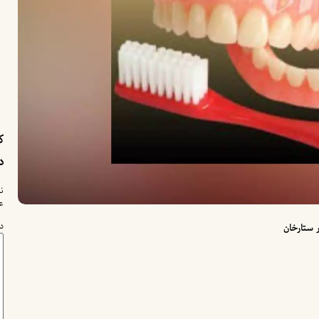
ک
د
ن
ع
د
ر ستارخان