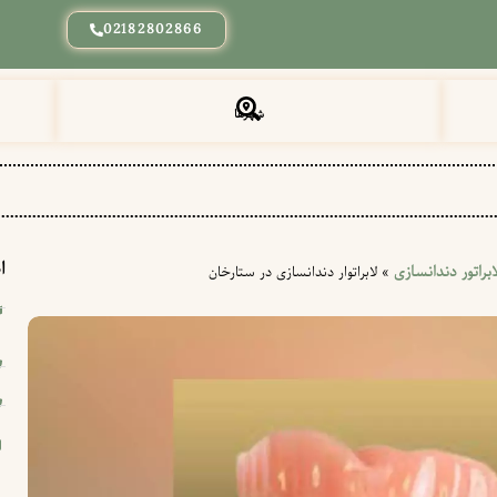
02182802866
شهرها
ا
ابراتور دندانسازی
»
لابراتوار دندانسازی در ستارخان