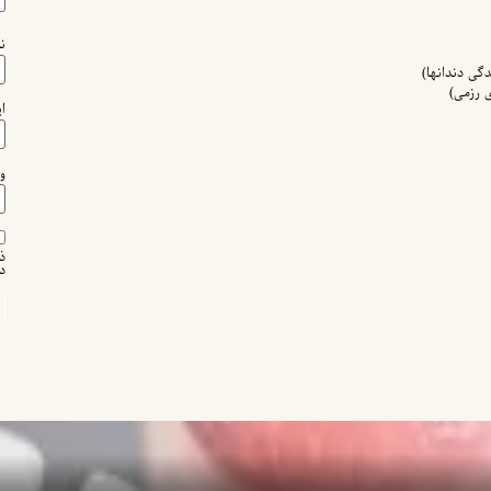
ن
گی دندانها)
 رزمی)
ا
و
ذ
د