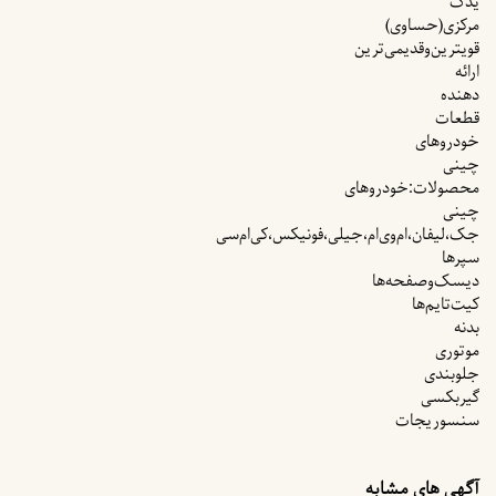
یدک
مرکزی(حساوی)
قویترین‌وقدیمی‌ترین
ارائه
دهنده
قطعات
خودروهای
چینی
محصولات:خودروهای
چینی
جک،لیفان،ام‌وی‌ام،جیلی،فونیکس،کی‌ام‌سی
سپرها
دیسک‌وصفحه‌ها
کیت‌تایم‌ها
بدنه
موتوری
جلوبندی
گیربکسی
سنسوریجات
آگهی های مشابه