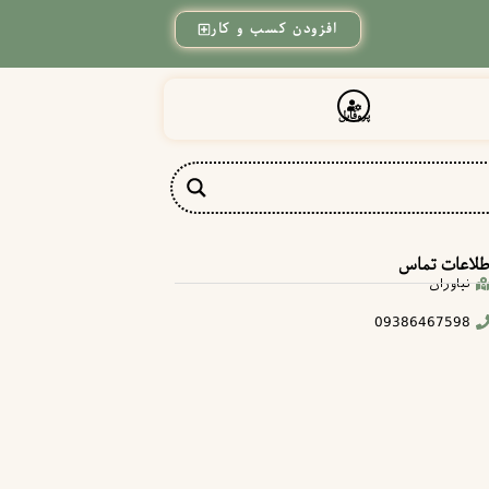
افزودن کسب و کار
پروفایل
طلاعات تماس
نیاوران
09386467598