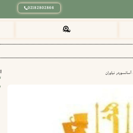
02182802866
شهرها
ا
سانسوردر نیاوران