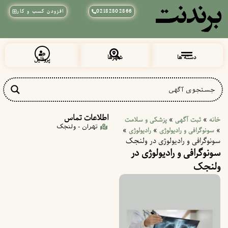
02182802866
افزودن کسب و کار
دسته ها
شهرها
پروفایل
زیبایی و آرایشی
پزشکی و سلامت
خراسان رضوی
شهرقدس (قلعه حسن خان)
اطلاعات تماس
»
»
خانه
ثبت آگهی
پزشکی و سلامت
تهران - ولنجک
»
»
»
سونوگرافی و رادیولوژی
رادیولوژی
سونوگرافی و رادیولوژی در ولنجک
سونوگرافی و رادیولوژی در
ولنجک