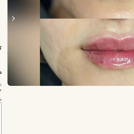
ک
د
ن
ع
د