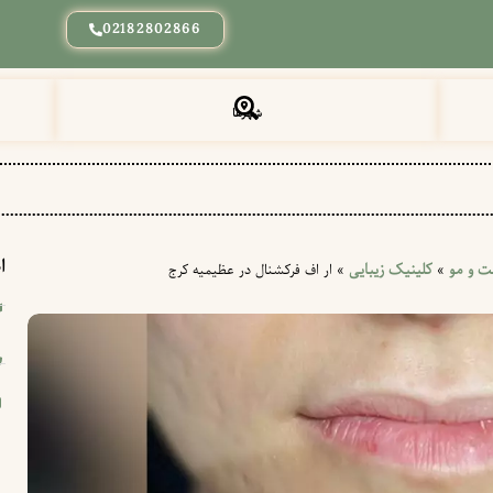
02182802866
شهرها
ا
 و مو
کلینیک زیبایی
»
»
ار اف فرکشنال در عظیمیه کرج