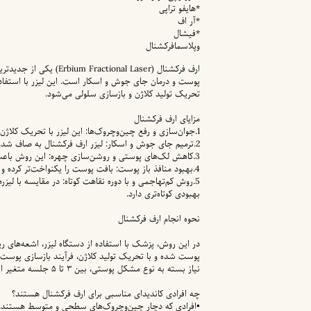
*هایفو تراپی
*آر اف
*فیشال
وپلاسمافرکشنال
ارف فرکشنال (nal Laser
تحریک تولید کلاژن و بازسازی سلولی می‌شود.
مزایای ارف فرکشنال
1.جوان‌سازی و رفع چین‌وچروک‌ها: این لیزر با تحریک کلاژن‌سازی، خطوط ریز و چین‌وچروک‌های پوست را کاهش می‌دهد.
2.ترمیم جای جوش و اسکار: لیزر ارف فرکشنال به صاف شدن بافت پوست و کاهش جای جوش و زخم کمک می‌کند.
3.کاهش لک‌های پوستی و روشن‌سازی چهره: این روش باعث حذف سلول‌های مرده و افزایش شفافیت پوست می‌شود.
4.بهبود منافذ باز پوست: بافت پوست را یکنواخت‌تر کرده و ظاهر منافذ باز را کاهش می‌دهد.
5.روش کم‌تهاجمی و با دوره نقاهت کوتاه: در مقایسه با لی
بهبودی کوتاه‌تری دارد.
نحوه انجام ارف فرکشنال
در این روش، پزشک با استفاده از دستگاه لیزر، اشعه‌های ری
نیاز بسته به نوع مشکل پوستی، بین ۳ تا ۵ جلسه متغیر است.
چه افرادی کاندیدای مناسبی برای ارف فرکشنال هستند؟
•افرادی که دچار چین‌وچروک‌های سطحی و متوسط هستند.