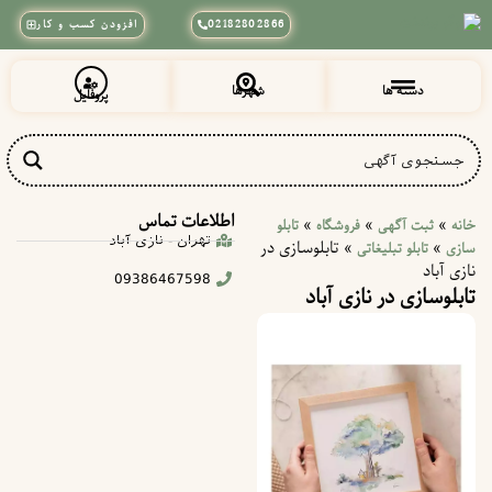
02182802866
افزودن کسب و کار
دسته ها
شهرها
پروفایل
زیبایی و آرایشی
پزشکی و سلامت
خراسان رضوی
شهرقدس (قلعه حسن خان)
اطلاعات تماس
»
»
»
خانه
ثبت آگهی
فروشگاه
تابلو
تهران - نازی آباد
»
»
تابلوسازی در
سازی
تابلو تبلیغاتی
نازی آباد
09386467598
تابلوسازی در نازی آباد