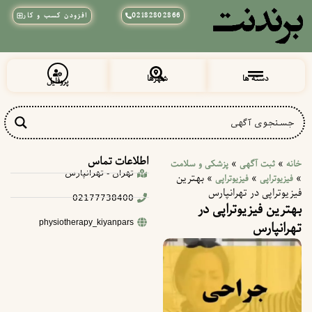
02182802866
افزودن کسب و کار
دسته ها
شهرها
پروفایل
زیبایی و آرایشی
پزشکی و سلامت
خراسان رضوی
شهرقدس (قلعه حسن خان)
اطلاعات تماس
»
»
خانه
ثبت آگهی
پزشکی و سلامت
تهران - تهرانپارس
»
»
»
بهترین
فیزیوتراپی
فیزیوتراپی
فیزیوتراپی در تهرانپارس
02177738400
بهترین فیزیوتراپی در
تهرانپارس
physiotherapy_kiyanpars