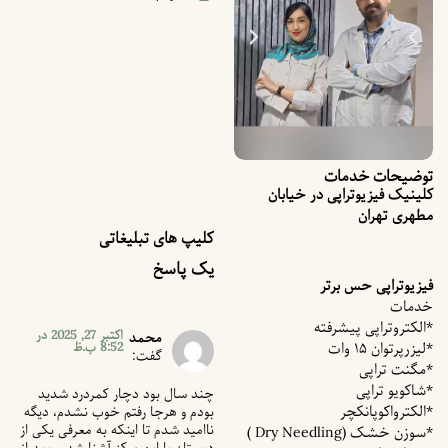
توضیحات خدمات
کلینیک فیزیوتراپی در خیابان
مطهری تهران
کلیپ های تبلیغاتی
یک پاسخ
فیزیوتراپی حس برتر
خدمات
*الکتروتراپی پیشرفته
اکتبر 27, 2025 در
محمد
8:52 ب.ظ
*لیزرپرتوان ۱۵ وات
گفت:
*مگنت تراپی
*شاکویو تراپی
چند سال بود دچار کمردرد شدید
*الکترواکوپانکچر
بودم و هرجا رفتم خوب نشدم، دیگه
ناامید شدم تا اینکه به معرفی یکی از
*سوزن خشک (Dry Needling )