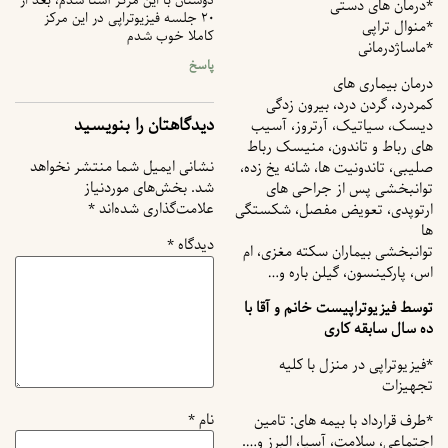
دوستان با این مرکز آشنا شدم، بعد از
*درمان های دستی
۲۰ جلسه فیزیوتراپی در این مرکز
*منوال تراپی
کاملا خوب شدم
*ماساژدرمانی
پاسخ
درمان بیماری های
کمردرد، گردن درد، بیرون زدگی
دیدگاهتان را بنویسید
دیسک، سیاتیک، آرتروز، آسیب
های رباط و تاندون، منیسک رباط
نشانی ایمیل شما منتشر نخواهد
صلیبی، تاندونیت ها، شانه یخ زده،
شد.
بخش‌های موردنیاز
توانبخشی پس از جراحی های
علامت‌گذاری شده‌اند
*
ارتوپدی، تعویض مفصل، شکستگی
ها
دیدگاه
*
توانبخشی بیماران سکته مغزی، ام
اس، پارکینسون، گیلن باره و…
توسط فیزیوتراپیست خانم و آقا با
ده سال سابقه کاری
*فیزیوتراپی در منزل با کلیه
تجهیزات
نام
*
*طرف قرارداد با بیمه های: تامین
اجتماعی، سلامت، آسیا، البرز و….