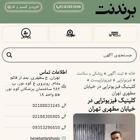
02182802866
افزودن کسب و کار
دسته ها
شهرها
پروفایل
زیبایی و آرایشی
پزشکی و سلامت
خراسان رضوی
شهرقدس (قلعه حسن خان)
اطلاعات تماس
»
»
خانه
ثبت آگهی
پزشکی و سلامت
تهران، خ مطهری، بعد از قائم
»
»
»
فیزیوتراپی
فیزیوتراپیست
مقام، روبروی خ کوه نور، پ
کلینیک فیزیوتراپی در خیابان
۲۸۲ ساختمان پزشکان کوه نور،
مطهری تهران
ط۵ واحد ۱۸
کلینیک فیزیوتراپی در
02188833245
خیابان مطهری تهران
02188306905
09353296650
hesebartarphysio