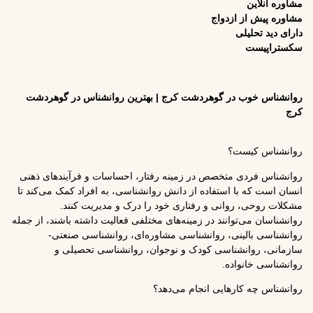
کلیپ
های
تبلیغاتی
دیدگاهتان
را
دشت کرج | بهترین روانشناس در گوهردشت
بنویسید
نشانی
ایمیل
شما
منتشر
ر زمینه رفتار، احساسات و فرآیندهای ذهنی
نخواهد
ه از دانش روانشناسی، به افراد کمک می‌کند تا
شد.
فتاری خود را درک و مدیریت کنند.
بخش‌های
 زمینه‌های مختلفی فعالیت داشته باشند، از جمله
موردنیاز
نشناسی مشاوره‌ای، روانشناسی صنعتی-
علامت‌گذاری
دک و نوجوان، روانشناسی تحصیلی و
شده‌اند
*
جام می‌دهد؟
دیدگاه
*