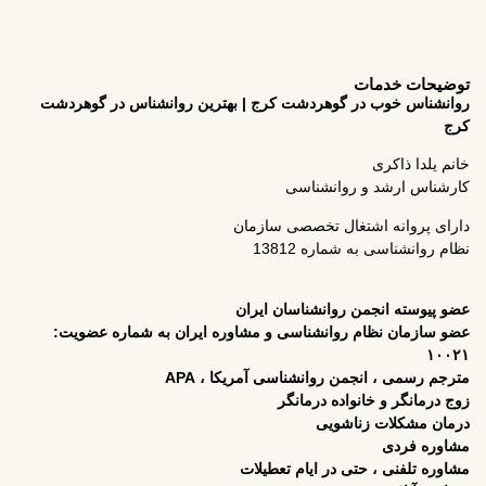
واحد ۳ ،
کلنیک
روانشناسی
ققنوس
09133019600
دشت کرج | بهترین روانشناس در گوهردشت
09396553587
02634990046
ناسی
psychology.zakeriyalda
خصصی سازمان
138
psychologyzakeri
ناسان ایران
ناسی و مشاوره ایران به شماره عضویت:
شناسی آمریکا ، APA
رمانگر
ایام تعطیلات