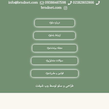
info@brndnet.com
09386467598
brndnet.com
درباره ما
ارتباط باما
مجله برندنت
سوالات متداول
قوانین و مقررات
احی و سئو توسط وب شیفت