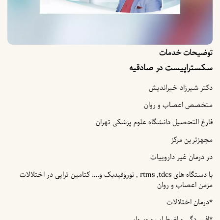
02144744641
02144744650
02144744654
02144744659
قیه
09194483799
09101633749
Dr.shirzad_kheirandish
لوم پزشکی تهران
با دستگاه های rtms ,tdcs , نوروفیدبک و…. کتامین تراپی در اختلالات
وسواس