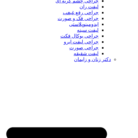
جراحی چشم گربه ای
لیفت ران
جراحی رفع غبغب
جراحی فک و صورت
ابدومینوپلاستی
لیفت سینه
جراحی بوکال فکت
جراحی لیفت ابرو
جراحی صورت
لیفت شقیقه
دکتر زنان و زایمان