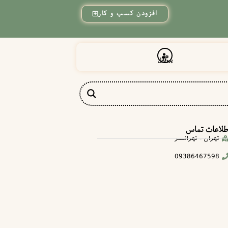
افزودن کسب و کار
پروفایل
طلاعات تماس
تهران - تهرانسر
09386467598