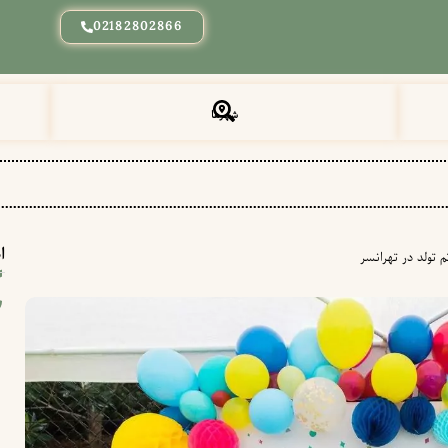
02182802866
شهرها
ا
 تولد در تهرانسر